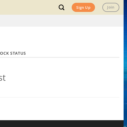
Join
Sign Up
TOCK STATUS
st