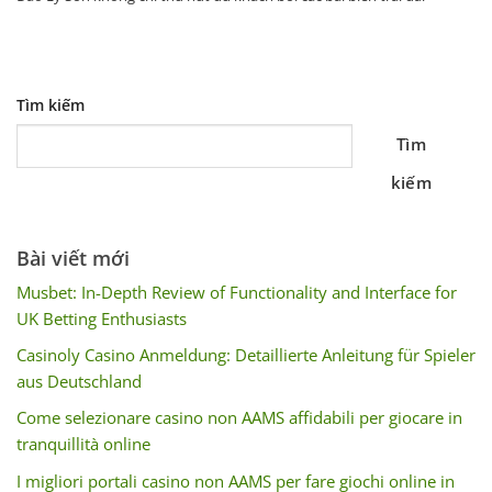
Tìm kiếm
Tìm
kiếm
Bài viết mới
Musbet: In-Depth Review of Functionality and Interface for
UK Betting Enthusiasts
Casinoly Casino Anmeldung: Detaillierte Anleitung für Spieler
aus Deutschland
Come selezionare casino non AAMS affidabili per giocare in
tranquillità online
I migliori portali casino non AAMS per fare giochi online in