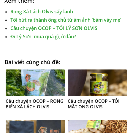
Xem thêm:
Rong Xà Lách Olvis sấy lạnh
Tôi bứt ra thành ông chủ từ ám ảnh ‘bám váy mẹ’
Câu chuyện OCOP – TỎI LÝ SƠN OLVIS
Đi Lý Sơn: mua quà gì, ở đâu?
Bài viết cùng chủ đề:
Câu chuyện OCOP – RONG
Câu chuyện OCOP – TỎI
BIỂN XÀ LÁCH OLVIS
MẬT ONG OLVIS