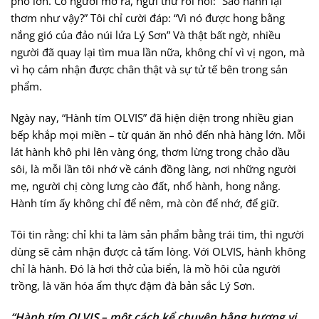
phố lớn. Có người mở ra, ngửi thử rồi hỏi: “Sao hành lại
thơm như vậy?” Tôi chỉ cười đáp: “Vì nó được hong bằng
nắng gió của đảo núi lửa Lý Sơn” Và thật bất ngờ, nhiều
người đã quay lại tìm mua lần nữa, không chỉ vì vị ngon, mà
vì họ cảm nhận được chân thật và sự tử tế bên trong sản
phẩm.
Ngày nay, “Hành tím OLVIS” đã hiện diện trong nhiều gian
bếp khắp mọi miền – từ quán ăn nhỏ đến nhà hàng lớn. Mỗi
lát hành khô phi lên vàng óng, thơm lừng trong chảo dầu
sôi, là mỗi lần tôi nhớ về cánh đồng làng, nơi những người
mẹ, người chị còng lưng cào đất, nhổ hành, hong nắng.
Hành tím ấy không chỉ để nêm, mà còn để nhớ, để giữ.
Tôi tin rằng: chỉ khi ta làm sản phẩm bằng trái tim, thì người
dùng sẽ cảm nhận được cả tấm lòng. Với OLVIS, hành không
chỉ là hành. Đó là hơi thở của biển, là mồ hôi của người
trồng, là văn hóa ẩm thực đậm đà bản sắc Lý Sơn.
“Hành tím OLVIS – một cách kể chuyện bằng hương vị,