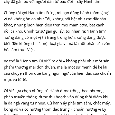
cây đã gắn bó với người dân từ bao đời – cây Hành tím.
Chúng tôi gọi Hành tím là “người bạn đồng hành thầm lặng”-
vì nó không ồn ào như Tỏi, không nổi bật như các đặc sản
khác, nhưng luôn hiện diện trên mọi mâm cơm, bát canh,
nồi cá kho. Chính từ sự gần gũi ấy, tôi nhận ra: “Hành tím”
xứng đáng có một vị trí trang trọng hơn, xứng đáng được
biết đến không chỉ là một loại gia vị mà là một phần của văn
hóa ẩm thực Việt.
Và thế là “Hành tím OLVIS” ra đời – không phải như một sản
phẩm thương mại đơn thuần, mà là một sứ mệnh để kể lại
câu chuyện thôn quê bằng ngôn ngữ của hiện đại, của chuẩn
mực và tử tế.
OLVIS lựa chọn những củ Hành được trồng theo phương
pháp truyền thống, được thu hoạch vào đúng thời điểm khi
lá đã ngả vàng tự nhiên. Củ hành ấy phải tím sẫm, chắc mẩy,
bóng vỏ và có hương thơm đặc trưng – chuẩn hương vị Lý