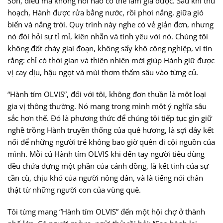
Sơn, điều mà không nơi nào có thể làm giả được. Sau khi thu
hoạch, Hành được rửa bằng nước, rồi phơi nắng, giữa gió
biển và nắng trời. Quy trình này nghe có vẻ giản đơn, nhưng
nó đòi hỏi sự tỉ mỉ, kiên nhẫn và tình yêu với nó. Chúng tôi
không đốt cháy giai đoạn, không sấy khô công nghiệp, vì tin
rằng: chỉ có thời gian và thiên nhiên mới giúp Hành giữ được
vị cay dịu, hậu ngọt và mùi thơm thấm sâu vào từng củ.
“Hành tím OLVIS”, đối với tôi, không đơn thuần là một loại
gia vị thông thường. Nó mang trong mình một ý nghĩa sâu
sắc hơn thế. Đó là phương thức để chúng tôi tiếp tục gìn giữ
nghề trồng Hành truyền thống của quê hương, là sợi dây kết
nối để những người trẻ không bao giờ quên đi cội nguồn của
mình. Mỗi củ Hành tím OLVIS khi đến tay người tiêu dùng
đều chứa đựng một phần của cánh đồng, là kết tinh của sự
cần cù, chịu khó của người nông dân, và là tiếng nói chân
thật từ những người con của vùng quê.
Tôi từng mang “Hành tím OLVIS” đến một hội chợ ở thành