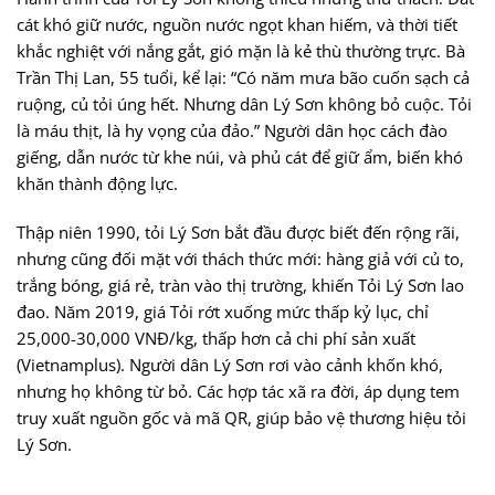
cát khó giữ nước, nguồn nước ngọt khan hiếm, và thời tiết
khắc nghiệt với nắng gắt, gió mặn là kẻ thù thường trực. Bà
Trần Thị Lan, 55 tuổi, kể lại: “Có năm mưa bão cuốn sạch cả
ruộng, củ tỏi úng hết. Nhưng dân Lý Sơn không bỏ cuộc. Tỏi
là máu thịt, là hy vọng của đảo.” Người dân học cách đào
giếng, dẫn nước từ khe núi, và phủ cát để giữ ẩm, biến khó
khăn thành động lực.
Thập niên 1990, tỏi Lý Sơn bắt đầu được biết đến rộng rãi,
nhưng cũng đối mặt với thách thức mới: hàng giả với củ to,
trắng bóng, giá rẻ, tràn vào thị trường, khiến Tỏi Lý Sơn lao
đao. Năm 2019, giá Tỏi rớt xuống mức thấp kỷ lục, chỉ
25,000-30,000 VNĐ/kg, thấp hơn cả chi phí sản xuất
(Vietnamplus). Người dân Lý Sơn rơi vào cảnh khốn khó,
nhưng họ không từ bỏ. Các hợp tác xã ra đời, áp dụng tem
truy xuất nguồn gốc và mã QR, giúp bảo vệ thương hiệu tỏi
Lý Sơn.