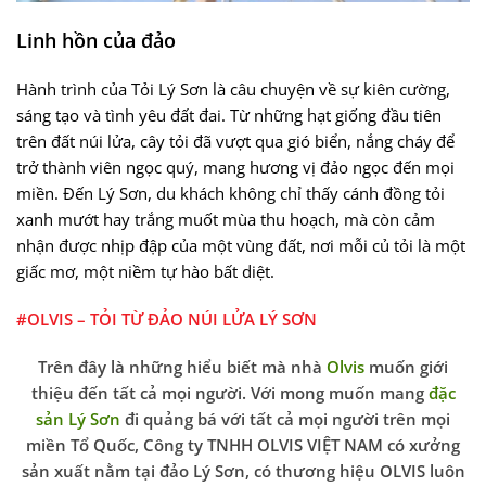
Linh hồn của đảo
Hành trình của Tỏi Lý Sơn là câu chuyện về sự kiên cường,
sáng tạo và tình yêu đất đai. Từ những hạt giống đầu tiên
trên đất núi lửa, cây tỏi đã vượt qua gió biển, nắng cháy để
trở thành viên ngọc quý, mang hương vị đảo ngọc đến mọi
miền. Đến Lý Sơn, du khách không chỉ thấy cánh đồng tỏi
xanh mướt hay trắng muốt mùa thu hoạch, mà còn cảm
nhận được nhịp đập của một vùng đất, nơi mỗi củ tỏi là một
giấc mơ, một niềm tự hào bất diệt.
#OLVIS – TỎI TỪ ĐẢO NÚI LỬA LÝ SƠN
Trên đây là những hiểu biết mà nhà
Olvis
muốn giới
thiệu đến tất cả mọi người. Với mong muốn mang
đặc
sản Lý Sơn
đi quảng bá với tất cả mọi người trên mọi
miền Tổ Quốc, Công ty TNHH OLVIS VIỆT NAM có xưởng
sản xuất nằm tại đảo Lý Sơn, có thương hiệu OLVIS luôn