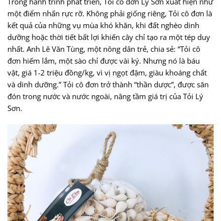
Trong hành trình phát triển, Tỏi cô đơn Lý Sơn xuất hiện như
một điểm nhấn rực rỡ. Không phải giống riêng, Tỏi cô đơn là
kết quả của những vụ mùa khó khăn, khi đất nghèo dinh
dưỡng hoặc thời tiết bất lợi khiến cây chỉ tạo ra một tép duy
nhất. Anh Lê Văn Tùng, một nông dân trẻ, chia sẻ: “Tỏi cô
đơn hiếm lắm, một sào chỉ được vài ký. Nhưng nó là báu
vật, giá 1-2 triệu đồng/kg, vì vị ngọt đậm, giàu khoáng chất
và dinh dưỡng.” Tỏi cô đơn trở thành “thần dược”, được săn
đón trong nước và nước ngoài, nâng tầm giá trị của Tỏi Lý
Sơn.