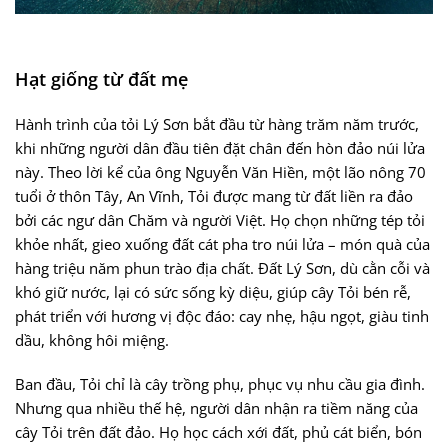
Hạt giống từ đất mẹ
Hành trình của tỏi Lý Sơn bắt đầu từ hàng trăm năm trước,
khi những người dân đầu tiên đặt chân đến hòn đảo núi lửa
này. Theo lời kể của ông Nguyễn Văn Hiền, một lão nông 70
tuổi ở thôn Tây, An Vĩnh, Tỏi được mang từ đất liền ra đảo
bởi các ngư dân Chăm và người Việt. Họ chọn những tép tỏi
khỏe nhất, gieo xuống đất cát pha tro núi lửa – món quà của
hàng triệu năm phun trào địa chất. Đất Lý Sơn, dù cằn cỗi và
khó giữ nước, lại có sức sống kỳ diệu, giúp cây Tỏi bén rễ,
phát triển với hương vị độc đáo: cay nhẹ, hậu ngọt, giàu tinh
dầu, không hôi miệng.
Ban đầu, Tỏi chỉ là cây trồng phụ, phục vụ nhu cầu gia đình.
Nhưng qua nhiều thế hệ, người dân nhận ra tiềm năng của
cây Tỏi trên đất đảo. Họ học cách xới đất, phủ cát biển, bón