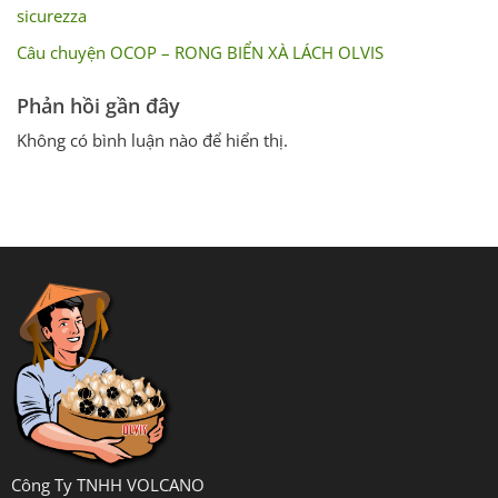
sicurezza
Câu chuyện OCOP – RONG BIỂN XÀ LÁCH OLVIS
Phản hồi gần đây
Không có bình luận nào để hiển thị.
Công Ty TNHH VOLCANO