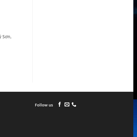
ý Sơn,
Follow us