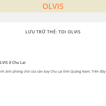
OLVIS
LƯU TRỮ THẺ:
TOI OLVIS
LVIS ở Chu Lai
ình ảnh phòng chờ của sân bay Chu Lai tỉnh Quảng Nam: Trên đây 