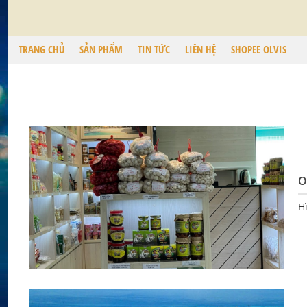
Chuyển
đến
nội
TRANG CHỦ
SẢN PHẨM
TIN TỨC
LIÊN HỆ
SHOPEE OLVIS
dung
O
H