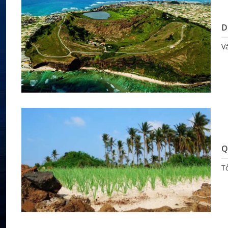
D
V
Q
Tỏ