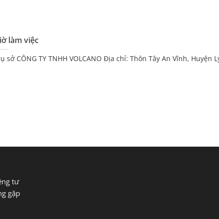
iờ làm việc
rụ sở CÔNG TY TNHH VOLCANO Địa chỉ: Thôn Tây An Vĩnh, Huyện L
êng tư
ng gặp