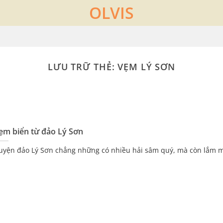
OLVIS
LƯU TRỮ THẺ:
VẸM LÝ SƠN
ẹm biển từ đảo Lý Sơn
uyện đảo Lý Sơn chẳng những có nhiều hải sâm quý, mà còn lắm 