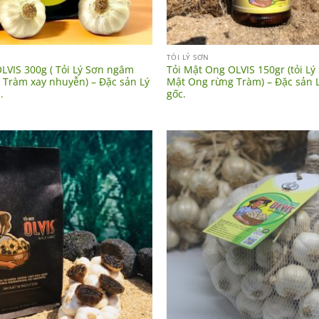
TỎI LÝ SƠN
LVIS 300g ( Tỏi Lý Sơn ngâm
Tỏi Mật Ong OLVIS 150gr (tỏi L
 Tràm xay nhuyễn) – Đặc sản Lý
Mật Ong rừng Tràm) – Đặc sản 
.
gốc.