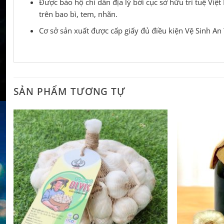
Được bảo hộ chỉ dẫn địa lý bởi cục sở hữu trí tuệ Vi
trên bao bì, tem, nhãn.
Cơ sở sản xuất được cấp giấy đủ điều kiện Vệ Sinh A
SẢN PHẨM TƯƠNG TỰ