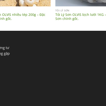
TỎI LÝ SƠN
n OLVIS nhiều tép 200g – Đặc
Tỏi Lý Sơn OLVIS bịch lưới 1KG 
ính gốc.
Sơn chính gốc.
êng tư
ng gặp