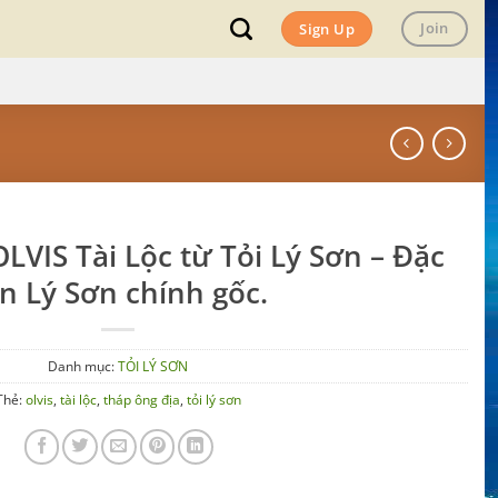
Join
Sign Up
LVIS Tài Lộc từ Tỏi Lý Sơn – Đặc
n Lý Sơn chính gốc.
Danh mục:
TỎI LÝ SƠN
Thẻ:
olvis
,
tài lộc
,
tháp ông địa
,
tỏi lý sơn