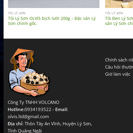
TỎI LÝ SƠN
TỎI LÝ SƠN
Tỏi Lý Sơn OLVIS bịch lưới 200g – Đặc sản Lý
Tỏi Đen Lý Sơ
Sơn chính gốc.
sản Lý Sơn ch
Chính sách ri
Câu hỏi thườ
Giờ làm việc
Công Ty TNHH VOLCANO
Hotline:
0934193522
- Email:
olvis.ltd@gmail.com
Địa chỉ
: Thôn Tây An Vĩnh, Huyện Lý Sơn,
Tỉnh Quảng Ngãi