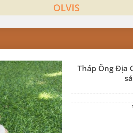
OLVIS
Tháp Ông Địa O
sả