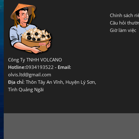
Chính sách ri
Câu hỏi thườ
Giờ làm việc
Công Ty TNHH VOLCANO
Hotline:
0934193522
- Email:
olvis.ltd@gmail.com
Địa chỉ
: Thôn Tây An Vĩnh, Huyện Lý Sơn,
Tỉnh Quảng Ngãi