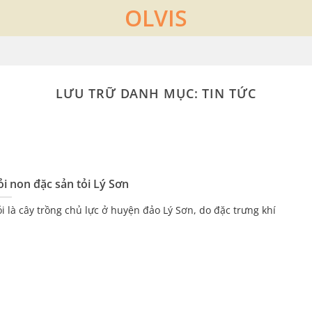
OLVIS
LƯU TRỮ DANH MỤC:
TIN TỨC
ỏi non đặc sản tỏi Lý Sơn
ỏi là cây trồng chủ lực ở huyện đảo Lý Sơn, do đặc trưng khí