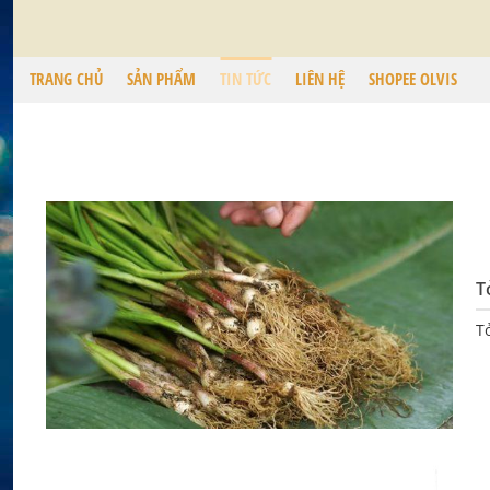
Chuyển
đến
nội
TRANG CHỦ
SẢN PHẨM
TIN TỨC
LIÊN HỆ
SHOPEE OLVIS
dung
T
T