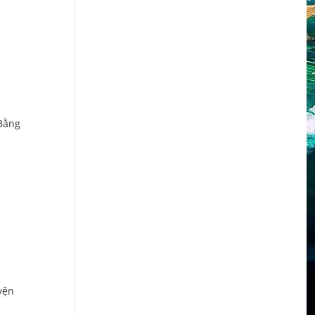
Bằng
yện