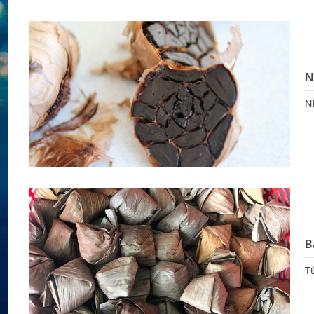
N
N
B
Từ