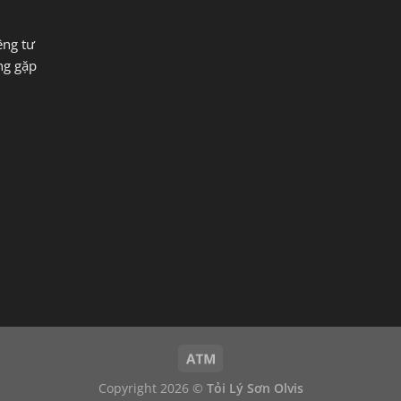
êng tư
ng gặp
Copyright 2026 ©
Tỏi Lý Sơn Olvis