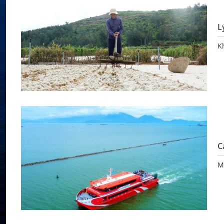
L
K
C
M