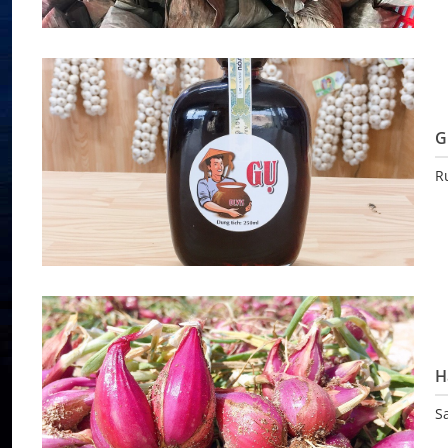
G
R
H
S