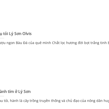
ụ tỏi Lý Sơn Olvis
ượu ngon Bàu Đá của quê mình Chắt lọc hương đời bọt trắng tinh 
ành tím ở Lý Sơn
au tỏi, hành là cây trồng truyền thống và chủ đạo của nông dân hu