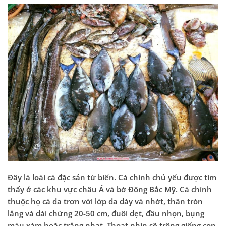
Đây là loài cá đặc sản từ biển. Cá chình chủ yếu
được tìm
thấy ở các khu vực châu Á và bờ Đông Bắc Mỹ
. Cá chình
thuộc
họ cá da trơn với lớp da dày và nhớt, thân tròn
lẳng và dài chừng
2
0-50 cm, đuôi dẹt, đầu nhọn
,
bụng
màu xám hoặc trắng nhạt.
Thoạt nhìn sẽ trông giống con