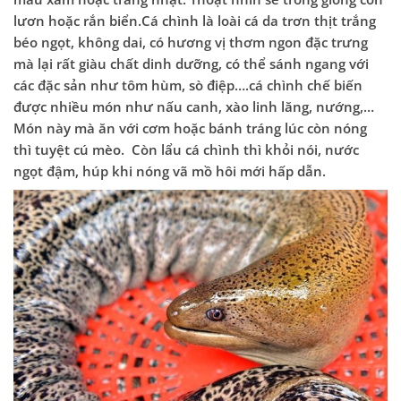
lươn hoặc rắn biển.Cá chình là loài cá da trơn thịt trắng
béo ngọt, không dai, có hương vị thơm ngon đặc trưng
mà lại rất giàu chất dinh dưỡng, có thể sánh ngang với
các đặc sản như tôm hùm, sò điệp….cá chình chế biến
được nhiều món như nấu canh, xào linh lăng, nướng,…
Món này mà ăn với cơm hoặc bánh tráng lúc còn nóng
thì tuyệt cú mèo. Còn lẩu cá chình thì khỏi nói, nước
ngọt đậm, húp khi nóng vã mồ hôi mới hấp dẫn.