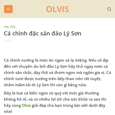
Chuyển
OLVIS
đến
nội
dung
TIN TỨC
Cá chình đặc sản đảo Lý Sơn
Cá chình nướng là món ăn ngon và lạ miệng. Nếu có dịp
đến với chuyến
du lịch
đảo Lý Sơn
hãy thử ngay món cá
chình săn chắc, dày thịt và thơm ngon mà ngấm gia vị. Cá
chình tươi được nướng trên bếp than nên rất tuyệt,
chấm mắm tỏi ớt Lý Sơn thì còn gì bằng nữa.
Đây là loại cá biển ngon và quý với mức giá thường
không hề rẻ, và có nhiều lợi ích cho sức khỏe ra sao thì
hãy cùng
Olvis
giải đáp cho bạn trong bài viết dưới đây
nhé!