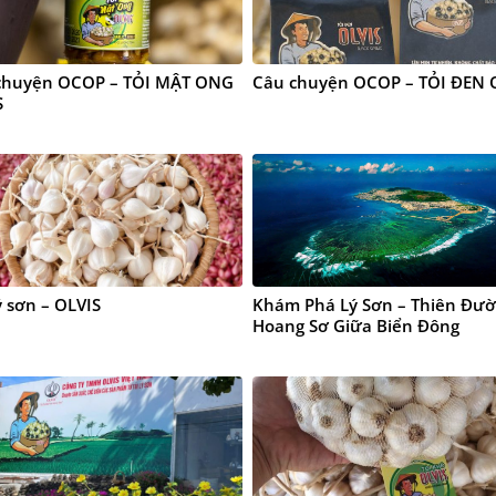
chuyện OCOP – TỎI MẬT ONG
Câu chuyện OCOP – TỎI ĐEN 
S
ý sơn – OLVIS
Khám Phá Lý Sơn – Thiên Đư
Hoang Sơ Giữa Biển Đông