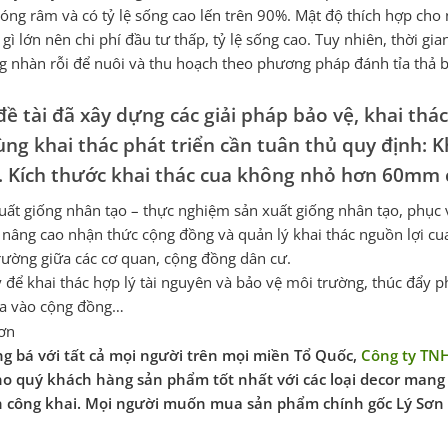
 bóng râm và có tỷ lệ sống cao lến trên 90%. Mật độ thích hợp cho
gì lớn nên chi phí đầu tư thấp, tỷ lệ sống cao. Tuy nhiên, thời g
ng nhàn rỗi để nuôi và thu hoạch theo phương pháp đánh tỉa thả b
đề tài đã xây dựng các giải pháp bảo vệ, khai thá
ùng khai thác phát triển cần tuân thủ quy định
8. Kích thước khai thác cua không nhỏ hơn 60mm 
ất giống nhân tạo – thực nghiệm sản xuất giống nhân tạo, phục vụ
, nâng cao nhận thức cộng đồng và quản lý khai thác nguồn lợi c
trường giữa các cơ quan, cộng đồng dân cư.
 để khai thác hợp lý tài nguyên và bảo vệ môi trường, thúc đẩy p
dựa vào cộng đồng…
g bá với tất cả mọi người trên mọi miền Tổ Quốc,
Công ty TN
o quý khách hàng sản phẩm tốt nhất với các loại decor mang
 công khai. Mọi người muốn mua sản phẩm chính gốc Lý Sơn 