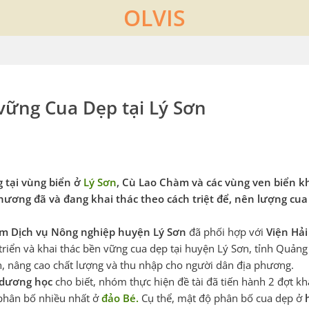
OLVIS
 vững Cua Dẹp tại Lý Sơn
 tại vùng biển ở
Lý Sơn
, Cù Lao Chàm và các vùng ven biển kh
hương đã và đang khai thác theo cách triệt để, nên lượng cua 
âm Dịch vụ Nông nghiệp huyện Lý Sơn
đã phối hợp với
Viện Hả
 triển và khai thác bền vững cua dẹp tại huyện Lý Sơn, tỉnh Quản
n, nâng cao chất lượng và thu nhập cho người dân địa phương.
 dương học
cho biết, nhóm thực hiện đề tài đã tiến hành 2 đợt k
 phân bố nhiều nhất ở
đảo Bé.
Cụ thể, mật độ phân bố cua dẹp ở