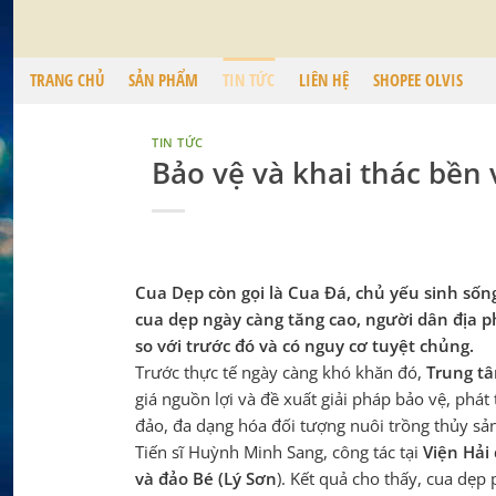
Chuyển
đến
nội
TRANG CHỦ
SẢN PHẨM
TIN TỨC
LIÊN HỆ
SHOPEE OLVIS
dung
TIN TỨC
Bảo vệ và khai thác bền
Cua Dẹp còn gọi là Cua Đá, chủ yếu sinh sống
cua dẹp ngày càng tăng cao, người dân địa p
so với trước đó và có nguy cơ tuyệt chủng.
Trước thực tế ngày càng khó khăn đó,
Trung t
giá nguồn lợi và đề xuất giải pháp bảo vệ, phát
đảo, đa dạng hóa đối tượng nuôi trồng thủy sả
Tiến sĩ Huỳnh Minh Sang, công tác tại
Viện Hải
và đảo Bé (Lý Sơn
). Kết quả cho thấy, cua dẹp