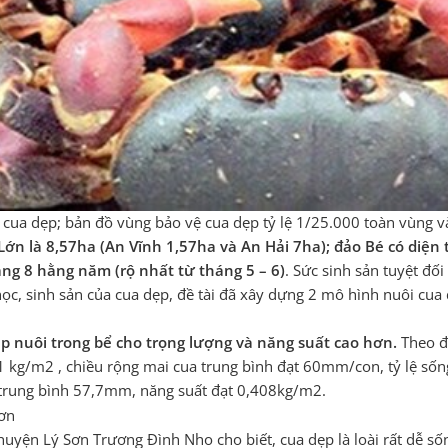
 cua dẹp; bản đồ vùng bảo vệ cua dẹp tỷ lệ 1/25.000 toàn vùng 
Lớn là 8,57ha (An Vĩnh 1,57ha và An Hải 7ha); đảo Bé có diện 
ng 8 hằng năm (rộ nhất từ tháng 5 – 6)
. Sức sinh sản tuyệt đố
học, sinh sản của cua dẹp, đề tài đã xây dựng 2 mô hình nuôi cu
 nuôi trong bể cho trọng lượng và năng suất cao hơn.
Theo đó
1 kg/m2 , chiều rộng mai cua trung bình đạt 60mm/con, tỷ lệ sốn
 trung bình 57,7mm, năng suất đạt 0,408kg/m2.
yện Lý Sơn Trương Đình Nho cho biết, cua dẹp là loài rất dễ sốn