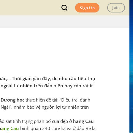
Join
Sign Up
ác,… Thời gian gần đây, do nhu cầu tiêu thụ
ngoài tự nhiên trên đảo hiện nay còn rất ít
i Dương học
thực hiện đề tài: “Điều tra, đánh
g Ngãi”, nhằm bảo vệ nguồn lợi tự nhiên trên
hảo sát tình trạng phân bố cua dẹp ở
hang Câu
h
ang Câu
bình quân 240 con/ha và ở đảo Bé là