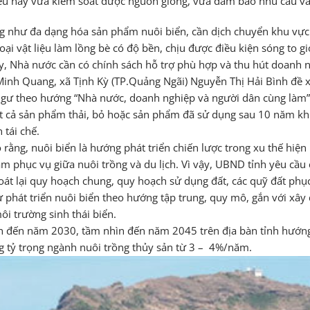
iều này vừa kiểm soát được nguồn giống, vừa đảm bảo nhu cầu và
g như đa dạng hóa sản phẩm nuôi biển, cần dịch chuyển khu vực n
i vật liệu làm lồng bè có độ bền, chịu được điều kiện sóng to gió
ậy, Nhà nước cần có chính sách hỗ trợ phù hợp và thu hút doanh 
nh Quang, xã Tịnh Kỳ (TP.Quảng Ngãi) Nguyễn Thị Hải Bình đề xu
gư theo hướng “Nhà nước, doanh nghiệp và người dân cùng làm”. 
 tất cả sản phẩm thải, bỏ hoặc sản phẩm đã sử dụng sau 10 năm k
 tái chế.
ằng, nuôi biển là hướng phát triển chiến lược trong xu thế hiện 
ằm phục vụ giữa nuôi trồng và du lịch. Vì vậy, UBND tỉnh yêu cầu
át lại quy hoạch chung, quy hoạch sử dụng đất, các quỹ đất phục
phát triển nuôi biển theo hướng tập trung, quy mô, gắn với xây 
ôi trường sinh thái biển.
iển đến năm 2030, tầm nhìn đến năm 2045 trên địa bàn tỉnh hướn
ng tỷ trọng ngành nuôi trồng thủy sản từ 3 – 4%/năm.