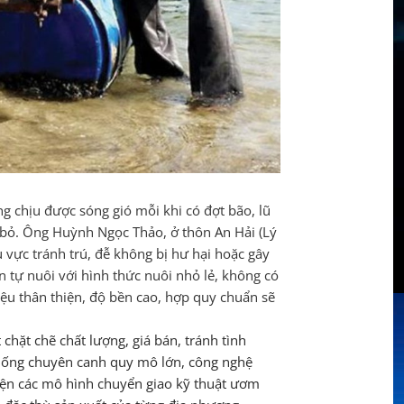
ng chịu được sóng gió mỗi khi có đợt bão, lũ
i bỏ. Ông Huỳnh Ngọc Thảo, ở thôn An Hải (Lý
u vực tránh trú, đễ không bị hư hại hoặc gây
n tự nuôi với hình thức nuôi nhỏ lẻ, không có
liệu thân thiện, độ bền cao, hợp quy chuẩn sẽ
chặt chẽ chất lượng, giá bán, tránh tình
i giống chuyên canh quy mô lớn, công nghệ
hiện các mô hình chuyển giao kỹ thuật ươm