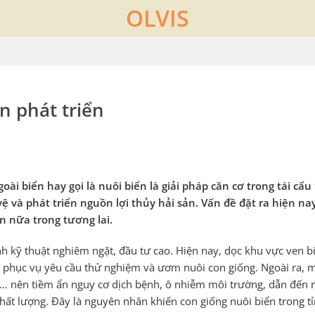
OLVIS
n phát triển
oài biển hay gọi là nuôi biển
là giải pháp căn cơ trong tái c
ệ và phát triển nguồn lợi thủy hải sản. Vấn đề đặt ra hiện nay
n nữa trong tương lai.
nh kỹ thuật nghiêm ngặt, đầu tư cao. Hiện nay, dọc khu vực ven bi
ch phục vụ yêu cầu thử nghiệm và ươm nuôi con giống. Ngoài ra, m
ậu… nên tiềm ẩn nguy cơ dịch bệnh, ô nhiễm môi trường, dẫn đến 
hất lượng. Đây là nguyên nhân khiến con giống nuôi biển trong tỉ