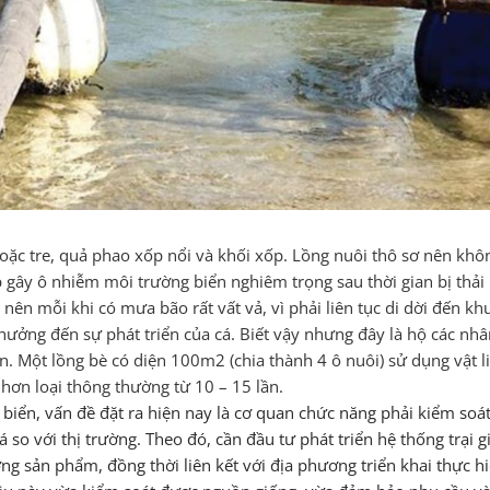
hoặc tre, quả phao xốp nổi và khối xốp. Lồng nuôi thô sơ nên khô
p gây ô nhiễm môi trường biển nghiêm trọng sau thời gian bị thả
nên mỗi khi có mưa bão rất vất vả, vì phải liên tục di dời đến kh
hưởng đến sự phát triển của cá. Biết vậy nhưng đây là hộ các nhâ
ớn. Một lồng bè có diện 100m2 (chia thành 4 ô nuôi) sử dụng vật 
 hơn loại thông thường từ 10 – 15 lần.
iển, vấn đề đặt ra hiện nay là cơ quan chức năng phải kiểm soát 
iá so với thị trường. Theo đó, cần đầu tư phát triển hệ thống trạ
ng sản phẩm, đồng thời liên kết với địa phương triển khai thực 