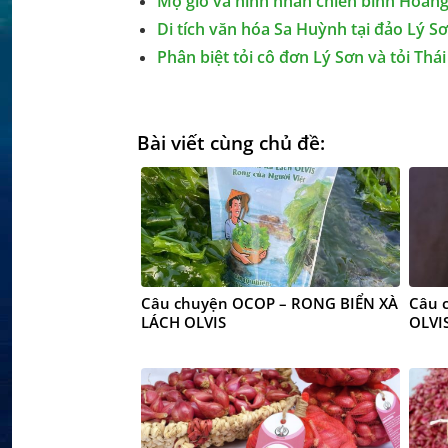
Mộ gió và hình nhân chiến binh Hoàng
Di tích văn hóa Sa Huỳnh tại đảo Lý S
Phân biệt tỏi cô đơn Lý Sơn và tỏi Thái
Bài viết cùng chủ đề:
Câu chuyện OCOP – RONG BIỂN XÀ
Câu 
LÁCH OLVIS
OLVI