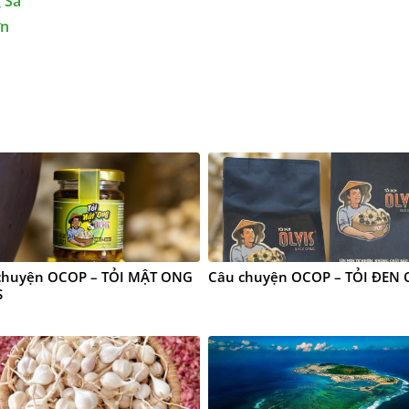
 Sa
ơn
chuyện OCOP – TỎI MẬT ONG
Câu chuyện OCOP – TỎI ĐEN 
S