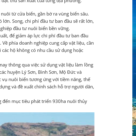
 đặc thù sản xuất của từng địa phương.
uôi từ cửa biển, gần bờ ra vùng biển sâu.
 lớn. Song, chi phí đầu tư ban đầu sẽ rất lớn,
nghiệp đầu tư nuôi biển bền vững.
ất, để giảm áp lực chi phí đầu tư ban đầu
Về phía doanh nghiệp cung cấp vật liệu, cần
hi các hộ không có nhu cầu sử dụng hoặc
nay thông qua việc sử dụng vật liệu làm lồng
 các huyện Lý Sơn, Bình Sơn, Mộ Đức và
 vụ nuôi biển tương ứng với tiềm năng, thế
dựng và đề xuất chính sách hỗ trợ người dân,
g đến mục tiêu phát triển 930ha nuôi thủy