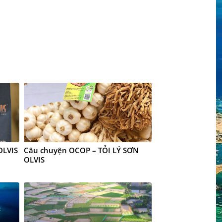
OLVIS
Câu chuyện OCOP – TỎI LÝ SƠN
OLVIS