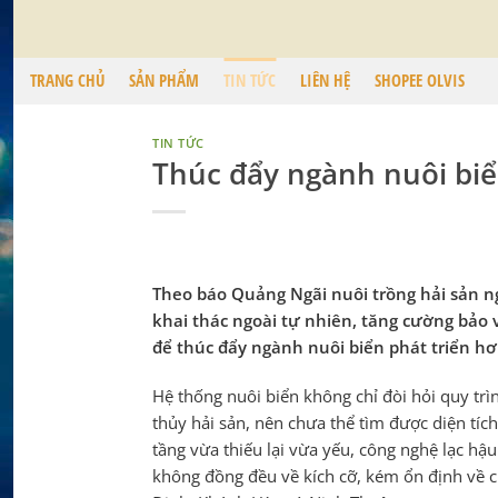
Chuyển
đến
nội
TRANG CHỦ
SẢN PHẨM
TIN TỨC
LIÊN HỆ
SHOPEE OLVIS
dung
TIN TỨC
Thúc đẩy ngành nuôi biể
Theo báo Quảng Ngãi nuôi trồng hải sản ng
khai thác ngoài tự nhiên, tăng cường bảo v
để thúc đẩy ngành nuôi biển phát triển hơ
Hệ thống nuôi biển không chỉ đòi hỏi quy trì
thủy hải sản, nên chưa thể tìm được diện tí
tầng vừa thiếu lại vừa yếu, công nghệ lạc h
không đồng đều về kích cỡ, kém ổn định về c