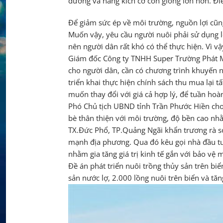
dưỡng và nâng kích cỡ con giống lớn hơn. Đ
Để giảm sức ép về môi trường, nguồn lợi cũn
Muốn vậy, yêu cầu người nuôi phải sử dụng loạ
nên người dân rất khó có thể thực hiện. Vì v
Giám đốc Công ty TNHH Super Trường Phát Mi
cho người dân, cần có chương trình khuyến n
triển khai thực hiện chính sách thu mua lại
muốn thay đổi với giá cả hợp lý, để tuần hoàn
Phó Chủ tịch UBND tỉnh Trần Phước Hiền cho r
bè thân thiện với môi trường, độ bền cao nh
TX.Đức Phổ, TP.Quảng Ngãi khẩn trương rà so
mạnh địa phương. Qua đó kêu gọi nhà đầu tư 
nhằm gia tăng giá trị kinh tế gắn với bảo vệ m
Đề án phát triển nuôi trồng thủy sản trên b
sản nước lợ, 2.000 lồng nuôi trên biển và tă